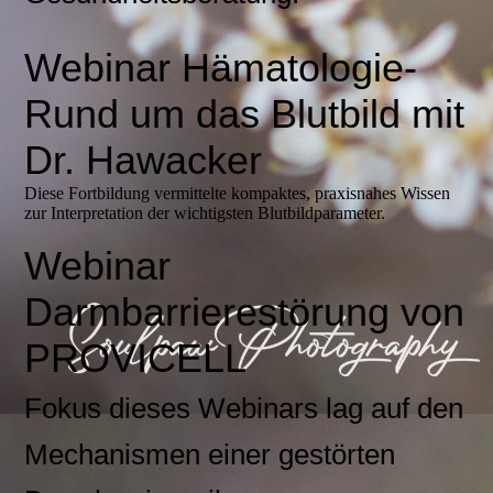
Webinar Hämatologie-
Rund um das Blutbild mit
Dr. Hawacker
Diese Fortbildung vermittelte kompaktes, praxisnahes Wissen
zur Interpretation der wichtigsten Blutbildparameter.
Webinar
Darmbarrierestörung von
PROVICELL
Fokus dieses Webinars lag auf den
Mechanismen einer gestörten