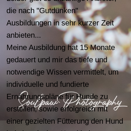
die nach "Gutdünken"
Ausbildungen in sehr kurzer Zeit
anbieten...
Meine Ausbildung hat 15 Monate
gedauert und mir das tiefe und
notwendige Wissen vermittelt, um
individuelle und fundierte
Ernährungspläne für Hunde zu
erstellen, sowie erfolgreich mit
einer gezielten Fütterung den Hund