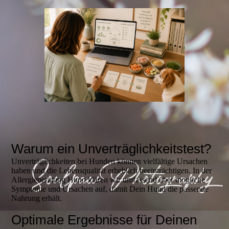
Warum ein Unverträglichkeitstest?
Unverträglichkeiten bei Hunden können vielfältige Ursachen
haben und die Lebensqualität erheblich beeinträchtigen. In der
Allergieberatung Hund klären wir umfassend über mögliche
Symptome und Ursachen auf, damit Dein Hund die passende
Nahrung erhält.
Optimale Ergebnisse für Deinen