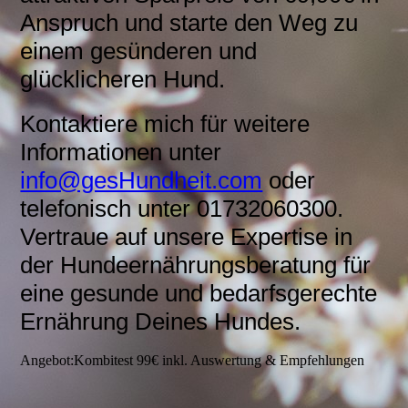
Anspruch und starte den Weg zu
einem gesünderen und
glücklicheren Hund.
Kontaktiere mich für weitere
Informationen unter
info@gesHundheit.com
oder
telefonisch unter 01732060300.
Vertraue auf unsere Expertise in
der Hundeernährungsberatung für
eine gesunde und bedarfsgerechte
Ernährung Deines Hundes.
Angebot:Kombitest 99€ inkl. Auswertung & Empfehlungen